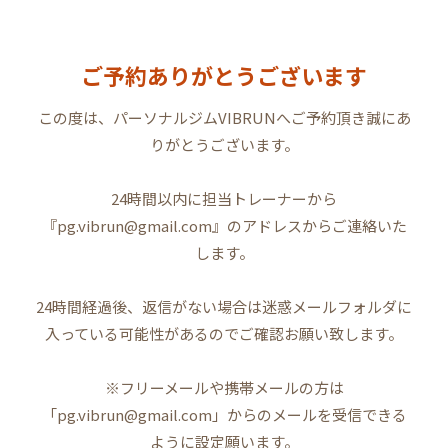
コ
ナ
ン
ビ
テ
ゲ
ご予約ありがとうございます
ン
ー
ツ
シ
へ
ョ
この度は、パーソナルジムVIBRUNへご予約頂き誠にあ
ス
ン
りがとうございます。
キ
に
ッ
移
プ
動
24時間以内に担当トレーナーから
『pg.vibrun@gmail.com』のアドレスからご連絡いた
します。
24時間経過後、返信がない場合は迷惑メールフォルダに
入っている可能性があるのでご確認お願い致します。
※フリーメールや携帯メールの方は
「pg.vibrun@gmail.com」からのメールを受信できる
ように設定願います。