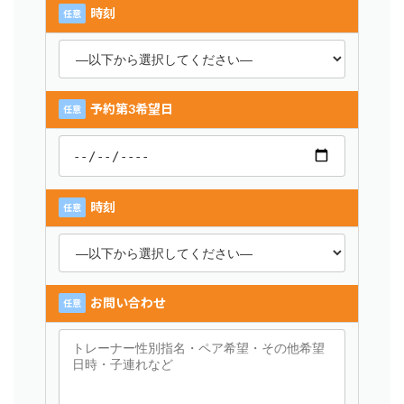
時刻
任意
予約第3希望日
任意
時刻
任意
お問い合わせ
任意