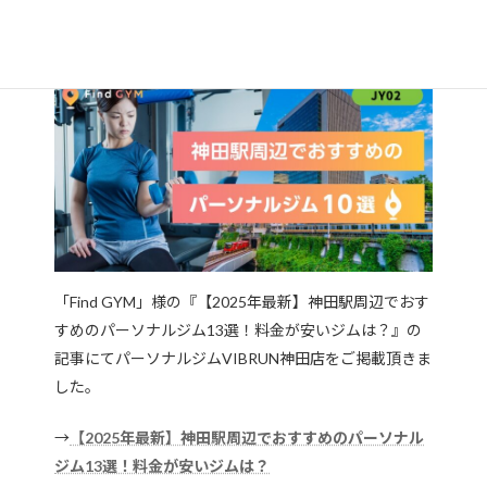
Find GYM
「Find GYM」様の『【2025年最新】神田駅周辺でおす
すめのパーソナルジム13選！料金が安いジムは？』の
記事にてパーソナルジムVIBRUN神田店をご掲載頂きま
した。
→
【2025年最新】神田駅周辺でおすすめのパーソナル
ジム13選！料金が安いジムは？