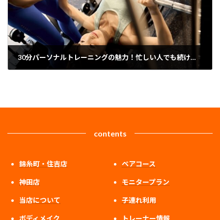
30分パーソナルトレーニングの魅力！忙しい人でも続けやすい理由
2025年2月15日
contents
錦糸町・住吉店
ペアコース
神田店
モニタープラン
当店について
子連れ利用
ボディメイク
トレーナー情報