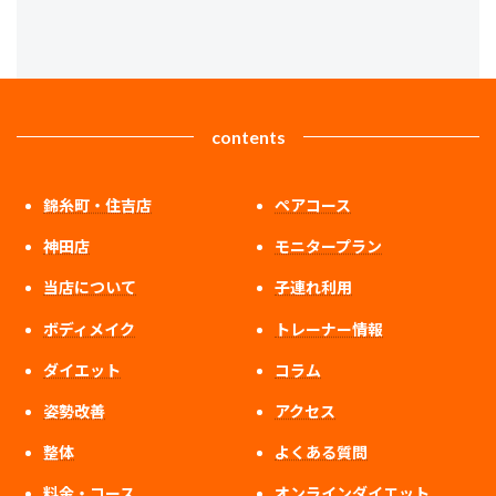
contents
錦糸町・住吉店
ペアコース
神田店
モニタープラン
当店について
子連れ利用
ボディメイク
トレーナー情報
ダイエット
コラム
姿勢改善
アクセス
整体
よくある質問
料金・コース
オンラインダイエット