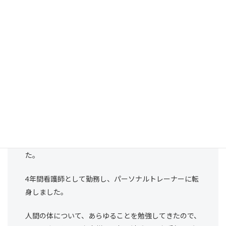
経歴
看護師の臨床経験
・看護師国家資格
資格
・呼吸療法認定士
・NSCA-CPT
登山、旅行、映画、カメラ、筋ト
趣味
レ、漫画
自己紹介
看護学校を卒業し、解剖生理、呼吸生理、加齢に伴う
身体の変化、数々の疾患の生理等について学びまし
た。
4年間看護師として勤務し、パーソナルトレーナーに転
身しました。
人間の体について、あらゆることを勉強してきたので、