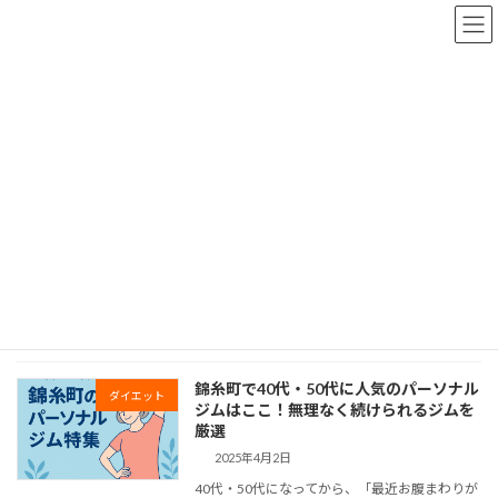
コ
ナ
ン
ビ
テ
ゲ
ン
ー
ツ
シ
へ
ョ
コラム
ス
ン
キ
に
ッ
移
プ
動
TOP
コラム
錦糸町
錦糸町
錦糸町で40代・50代に人気のパーソナル
ダイエット
ジムはここ！無理なく続けられるジムを
厳選
2025年4月2日
40代・50代になってから、「最近お腹まわりが