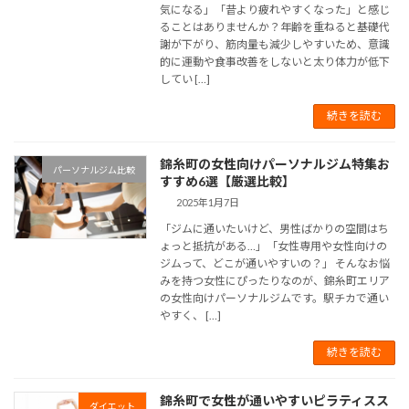
気になる」「昔より疲れやすくなった」と感じ
ることはありませんか？年齢を重ねると基礎代
謝が下がり、筋肉量も減少しやすいため、意識
的に運動や食事改善をしないと太り体力が低下
してい […]
続きを読む
錦糸町の女性向けパーソナルジム特集お
パーソナルジム比較
すすめ6選【厳選比較】
2025年1月7日
「ジムに通いたいけど、男性ばかりの空間はち
ょっと抵抗がある…」「女性専用や女性向けの
ジムって、どこが通いやすいの？」 そんなお悩
みを持つ女性にぴったりなのが、錦糸町エリア
の女性向けパーソナルジムです。駅チカで通い
やすく、 […]
続きを読む
錦糸町で女性が通いやすいピラティスス
ダイエット