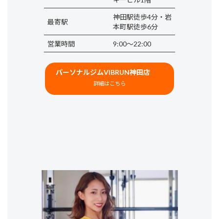
神田駅徒歩4分・岩
最寄駅
本町駅徒歩6分
営業時間
9:00〜22:00
パーソナルジムVIBRUN神田店
詳細はこちら