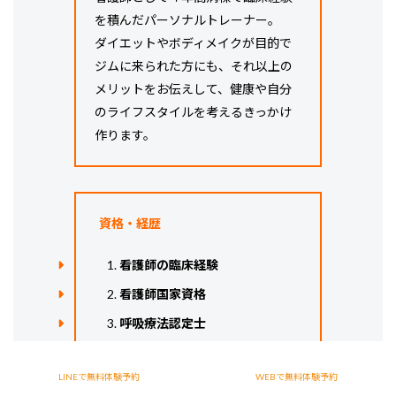
を積んだパーソナルトレーナー。
ダイエットやボディメイクが目的で
ジムに来られた方にも、それ以上の
メリットをお伝えして、健康や自分
のライフスタイルを考えるきっかけ
作ります。
資格・経歴
看護師の臨床経験
看護師国家資格
呼吸療法認定士
NSCA-CPT
LINEで無料体験予約
WEBで無料体験予約