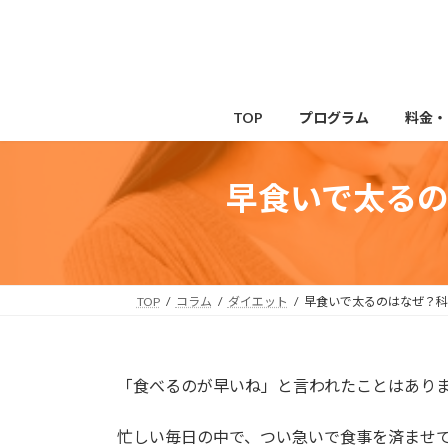
コ
ナ
ン
ビ
テ
ゲ
ン
ー
ツ
シ
TOP
プログラム
料金・
へ
ョ
ス
ン
キ
に
早食いで太る
ッ
移
プ
動
TOP
コラム
ダイエット
早食いで太るのはなぜ？科
「食べるのが早いね」と言われたことはあり
忙しい毎日の中で、つい急いで食事を済ませ