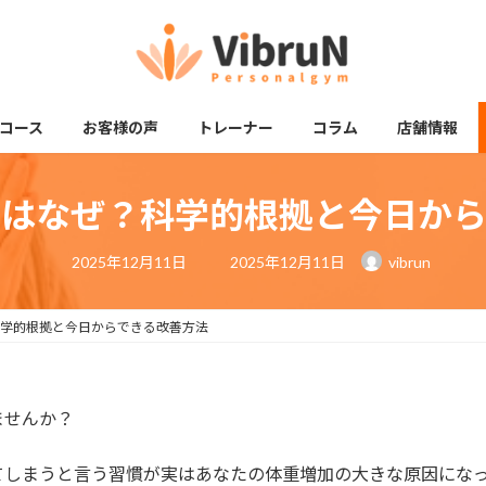
コース
お客様の声
トレーナー
コラム
店舗情報
のはなぜ？科学的根拠と今日から
最
2025年12月11日
2025年12月11日
vibrun
終
更
新
日
学的根拠と今日からできる改善方法
時
:
ませんか？
てしまうと言う習慣が実はあなたの体重増加の大きな原因にな