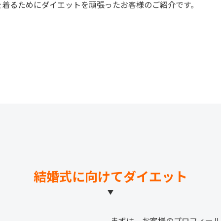
を着るためにダイエットを頑張ったお客様のご紹介です。
結婚式に向けてダイエット
まずは、お客様のプロフィール