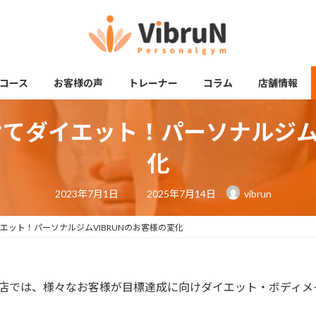
コース
お客様の声
トレーナー
コラム
店舗情報
てダイエット！パーソナルジムV
化
最
2023年7月1日
2025年7月14日
vibrun
終
更
新
日
エット！パーソナルジムVIBRUNのお客様の変化
時
:
東区)店では、様々なお客様が目標達成に向けダイエット・ボディ