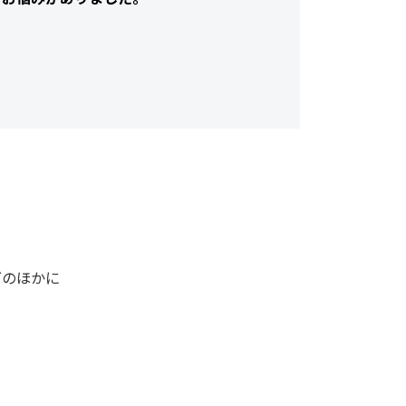
グのほかに