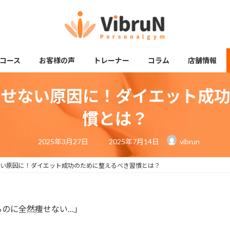
コース
お客様の声
トレーナー
コラム
店舗情報
痩せない原因に！ダイエット成功
慣とは？
最
2025年3月27日
2025年7月14日
vibrun
終
更
新
日
い原因に！ダイエット成功のために整えるべき習慣とは？
時
:
るのに全然痩せない…」