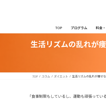
コ
ナ
ン
ビ
テ
ゲ
ン
ー
ツ
シ
TOP
プログラム
料金・
へ
ョ
ス
ン
生活リズムの乱れが
キ
に
ッ
移
プ
動
TOP
コラム
ダイエット
生活リズムの乱れが痩せな
「食事制限もしているし、運動も頑張ってい