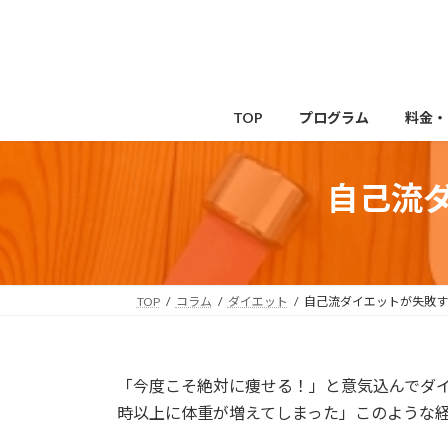
コ
ナ
ン
ビ
テ
ゲ
ン
ー
ツ
シ
TOP
プログラム
料金・
へ
ョ
ス
ン
キ
に
自己流
ッ
移
プ
動
TOP
コラム
ダイエット
自己流ダイエットが失敗す
「今度こそ絶対に痩せる！」と意気込んでダ
時以上に体重が増えてしまった」このような