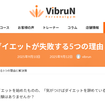
コース
お客様の声
トレーナー
コラム
店舗情報
ダイエットが失敗する5つの理由
最
2025年9月10日
2025年9月12日
vibrun
終
更
新
日
る5つの理由と解決策
時
:
イエットを始めたものの、「気がつけばダイエットを辞めてい
経験はありませんか？