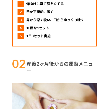
仰向けに寝て膝を立てる
手を下腹部に置く
鼻から深く吸い、口からゆっくり吐く
10回を1セット
1日3セット実施
産後2ヶ月後からの運動メニュ
ー