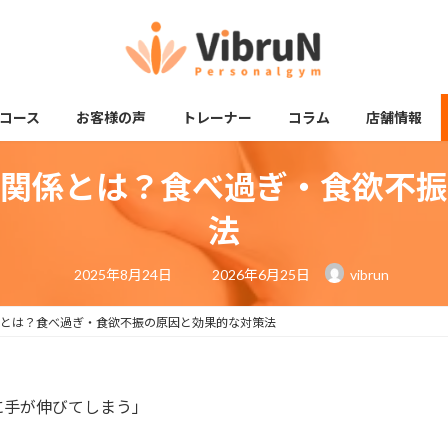
コース
お客様の声
トレーナー
コラム
店舗情報
関係とは？食べ過ぎ・食欲不振
法
最
2025年8月24日
2026年6月25日
vibrun
終
更
新
日
とは？食べ過ぎ・食欲不振の原因と効果的な対策法
時
:
に手が伸びてしまう」