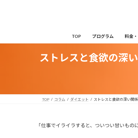
コ
ナ
ン
ビ
テ
ゲ
ン
ー
ツ
シ
TOP
プログラム
料金・
へ
ョ
ス
ン
ストレスと食欲の深い
キ
に
ッ
移
プ
動
TOP
コラム
ダイエット
ストレスと食欲の深い関係
「仕事でイライラすると、ついつい甘いもの