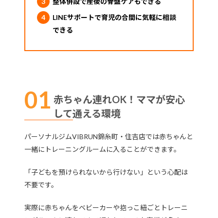
整体併設で産後の骨盤ケアもできる
LINEサポートで育児の合間に気軽に相談
できる
赤ちゃん連れOK！ママが安心
して通える環境
パーソナルジムVIBRUN錦糸町・住吉店では赤ちゃんと
一緒にトレーニングルームに入ることができます。
「子どもを預けられないから行けない」という心配は
不要です。
実際に赤ちゃんをベビーカーや抱っこ紐ごとトレーニ