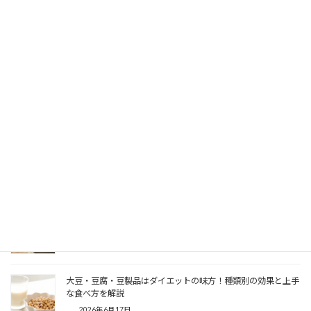
【男性向け】住吉のパーソナルジムVIBRUN｜筋トレ・ボディ
メイクも完全個室で本格サポート
2026年7月21日
【住吉のダイエットジム】江東区住吉でパーソナルジムを選ぶ
ポイントと料金を徹底解説
2026年7月2日
主婦のダイエット！痩せない原因と痩せる方法を解説
2026年6月25日
神田のパーソナルジムでInBody測定！データで分かるダイエッ
トの始め方
2026年6月18日
大豆・豆腐・豆製品はダイエットの味方！種類別の効果と上手
な食べ方を解説
2026年6月17日