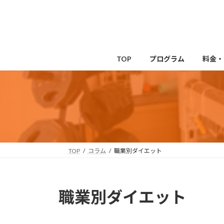
コ
ナ
ン
ビ
テ
ゲ
ン
ー
ツ
シ
TOP
プログラム
料金・
へ
ョ
ス
ン
キ
に
ッ
移
プ
動
TOP
コラム
職業別ダイエット
職業別ダイエット