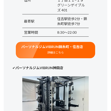
住所
１丁目１１−１９
グリーンゲイブル
ズ 401
住吉駅徒歩2分・錦
最寄駅
糸町駅徒歩7分
営業時間
8:30〜22:00
パーソナルジムVIBRUN錦糸町・住吉店
詳細はこちら
✔︎
パーソナルジムVIBRUN神田店