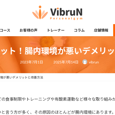
コース
お客様の声
トレーナー
コラム
店舗情報
ット！腸内環境が悪いデメリッ
最
2023年7月1日
2025年7月14日
vibrun
終
更
新
日
境が悪いデメリットと改善方法
時
:
どの食事制限やトレーニングや有酸素運動など様々な取り組み
いと言う方が多く、その原因のほとんどが腸内環境にあります