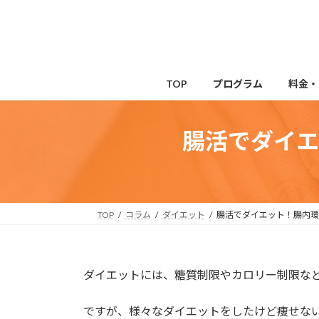
コ
ナ
ン
ビ
テ
ゲ
ン
ー
ツ
シ
TOP
プログラム
料金・
へ
ョ
ス
ン
キ
に
腸活でダイエ
ッ
移
プ
動
TOP
コラム
ダイエット
腸活でダイエット！腸内環
ダイエットには、糖質制限やカロリー制限な
ですが、様々なダイエットをしたけど痩せな