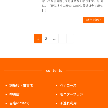
なってから実践しても痩せなくなります。 今回
は、『昔はすぐに痩せれたのに最近は全く痩せ
[…]
続きを読む
投
固
固
固
1
2
…
4
»
稿
定
定
定
の
ペ
ペ
ペ
ペ
ー
ー
ー
ー
ジ
ジ
ジ
ジ
contents
送
り
錦糸町・住吉店
ペアコース
神田店
モニタープラン
当店について
子連れ利用