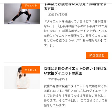
下半身だけ痩せない人必見！脚痩せをす
ダイエット
る方法！
2023年6月30日
『ダイエットを頑張っているけど下半身が痩せ
ない！』 『上半身は痩せるのに下半身だけが変
わらない！』 綺麗なボディラインを手に入れる
ためにダイエットを頑張っている多くの方に立
ちはだかる壁の１つが【下半身が痩せない】で
す。 […]
続きを読む
女性と男性のダイエットの違い！痩せな
ダイエット
い女性ダイエットの原因
2023年6月30日
女性の身体は複雑でダイエットを成功させる事
は難しいです。 男性と同じ方法のダイエットを
しても男性だけ痩せて女性は痩せない事がよく
あります。 そこで今回は、 この２点についてお
話をしています。