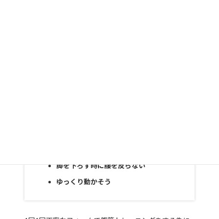
V字腹筋の注意点
息を止めずに腹筋をする
脚を下ろす時に腰を反らない
ゆっくり動かそう