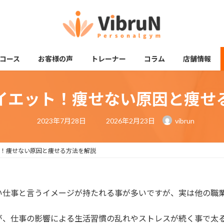
コース
お客様の声
トレーナー
コラム
店舗情報
イエット！痩せない原因と痩せ
最
2023年7月28日
2026年2月23日
vibrun
終
更
新
日
！痩せない原因と痩せる方法を解説
時
:
い仕事と言うイメージが持たれる事が多いですが、実は他の職
が、仕事の影響による生活習慣の乱れやストレスが続く事で太