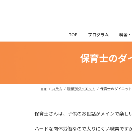
コ
ナ
ン
ビ
テ
ゲ
ン
ー
ツ
シ
TOP
プログラム
料金・
へ
ョ
ス
ン
キ
に
保育士のダ
ッ
移
プ
動
TOP
コラム
職業別ダイエット
保育士のダイエット
保育士さんは、子供のお世話がメインで楽し
ハードな肉体労働なので太りにくい職業です