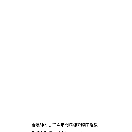
執筆トレーナー
ヨシコ
プロフィール
看護師として４年間病棟で臨床経験