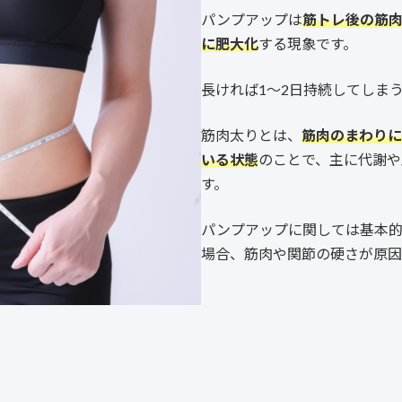
パンプアップは
筋トレ後の筋
に肥大化
する現象です。
長ければ1〜2日持続してしま
筋肉太りとは、
筋肉のまわりに
いる状態
のことで、主に代謝や
す。
パンプアップに関しては基本的
場合、筋肉や関節の硬さが原因