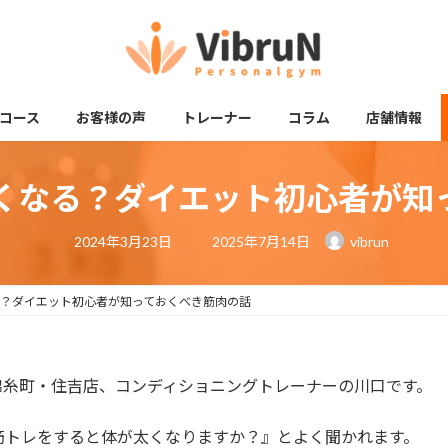
コース
お客様の声
トレーナー
コラム
店舗情報
くなる？ダイエット初心者が知
最
2024年3月23日
2025年7月14日
vibrun
終
更
新
日
？ダイエット初心者が知っておくべき筋肉の話
時
:
N錦糸町・住吉店、コンディショニングトレーナーの川口です。
筋トレをすると体が太くなりますか？』とよく聞かれます。