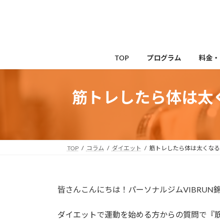
コ
ナ
ン
ビ
テ
ゲ
ン
ー
ツ
シ
TOP
プログラム
料金・
へ
ョ
ス
ン
キ
に
筋トレしたら体は太
ッ
移
プ
動
TOP
コラム
ダイエット
筋トレしたら体は太くなる
皆さんこんにちは！パーソナルジムVIBRU
ダイエットで運動を始める方からの質問で『