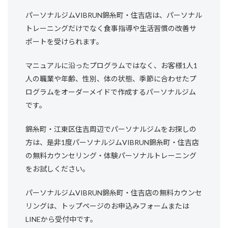
パーソナルジムVIBRUN錦糸町・住吉店は、パーソナル
トレーニングだけでなく食事指導や生活習慣の改善サ
ポートを受けられます。
マニュアルに沿ったプログラムではなく、お客様1人1
人の職業や年齢、性別、体の状態、季節に合わせたプ
ログラムをオーダーメイドで作成するパーソナルジム
です。
錦糸町・江東区住吉周辺でパーソナルジムをお探しの
方は、是非1度パーソナルジムVIBRUN錦糸町・住吉店
の無料カウンセリング・体験パーソナルトレーニング
をお試しください。
パーソナルジムVIBRUN錦糸町・住吉店の無料カウンセ
リングは、トップページのお申込みフォームまたは
LINEから受付中です。