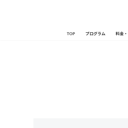
コ
ナ
ン
ビ
テ
ゲ
ン
ー
ツ
シ
TOP
プログラム
料金・
へ
ョ
ス
ン
キ
に
ッ
移
プ
動