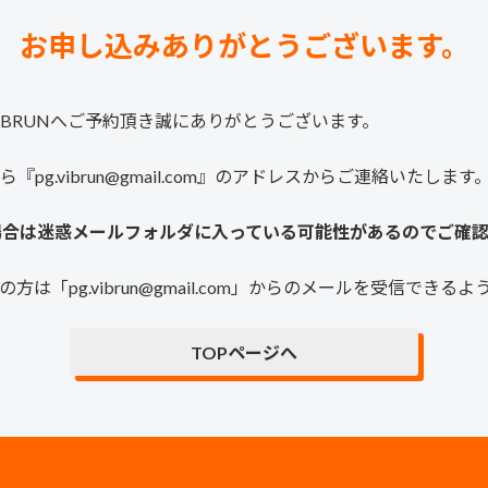
お申し込みありがとうございます。
IBRUNへご予約頂き誠にありがとうございます。
g.vibrun@gmail.com』のアドレスからご連絡いたします
場合は迷惑メールフォルダに入っている可能性があるのでご確
は「pg.vibrun@gmail.com」からのメールを受信できる
TOPページへ