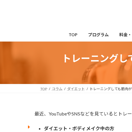
コ
ナ
ン
ビ
テ
ゲ
ン
ー
ツ
シ
TOP
プログラム
料金・
へ
ョ
ス
ン
キ
に
トレーニングし
ッ
移
プ
動
TOP
コラム
ダイエット
トレーニングしても筋肉が
最近、YouTubeやSNSなどを見ているとト
ダイエット・ボディメイク中の方