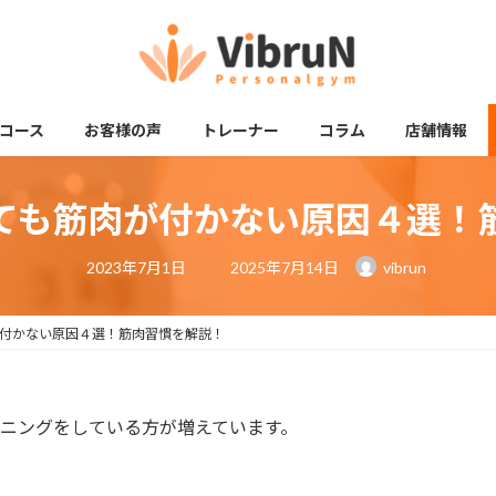
コース
お客様の声
トレーナー
コラム
店舗情報
ても筋肉が付かない原因４選！
最
2023年7月1日
2025年7月14日
vibrun
終
更
新
日
付かない原因４選！筋肉習慣を解説！
時
:
レーニングをしている方が増えています。