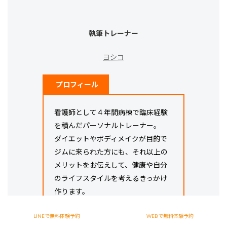
執筆トレーナー
ヨシコ
プロフィール
看護師として４年間病棟で臨床経験
を積んだパーソナルトレーナー。
ダイエットやボディメイクが目的で
ジムに来られた方にも、それ以上の
メリットをお伝えして、健康や自分
のライフスタイルを考えるきっかけ
作ります。
LINEで無料体験予約
WEBで無料体験予約