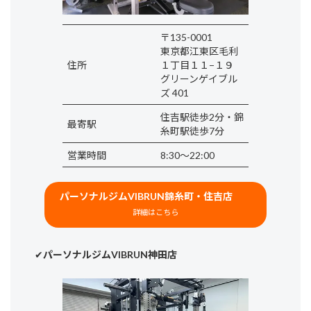
〒135-0001
東京都江東区毛利
住所
１丁目１１−１９
グリーンゲイブル
ズ 401
住吉駅徒歩2分・錦
最寄駅
糸町駅徒歩7分
営業時間
8:30〜22:00
パーソナルジムVIBRUN錦糸町・住吉店
詳細はこちら
✔︎
パーソナルジムVIBRUN神田店