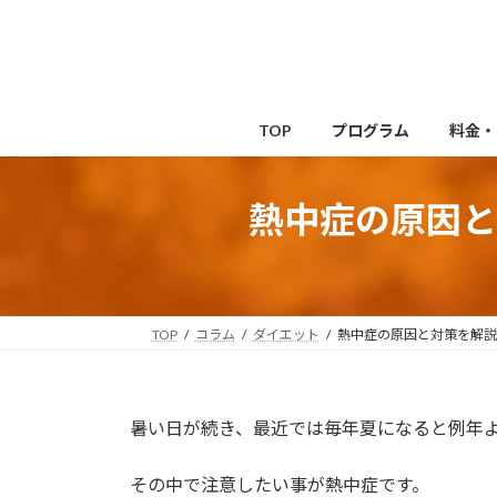
コ
ナ
ン
ビ
テ
ゲ
ン
ー
ツ
シ
TOP
プログラム
料金・
へ
ョ
ス
ン
キ
に
熱中症の原因と
ッ
移
プ
動
TOP
コラム
ダイエット
熱中症の原因と対策を解説
暑い日が続き、最近では毎年夏になると例年
その中で注意したい事が熱中症です。