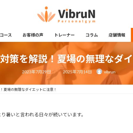
コース
お客様の声
トレーナー
コラム
店舗情報
対策を解説！夏場の無理なダイ
最
2023年7月29日
2025年7月14日
vibrun
終
更
新
日
！夏場の無理なダイエットに注意！
時
:
より暑いと言われる日々が続いています。