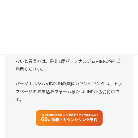
ダイエット・ボディメイクをしたい方におすすめです。
パーソナルジムVIBRUNは、用頻度や期間などをお客様
に最適な形でご案内可能な【回数×期間】ではなく有効
期限のないチケット制コースと毎月定額でお得に利用
できるサブスク型コースの両方をご用意しています。
ダイエットを始めたいけど何をすれば良いのか分から
ないと言う方は、是非1度パーソナルジムVIBRUNをご
利用ください。
パーソナルジムVIBRUNの無料カウンセリングは、トッ
プページのお申込みフォームまたはLINEから受付中で
す。