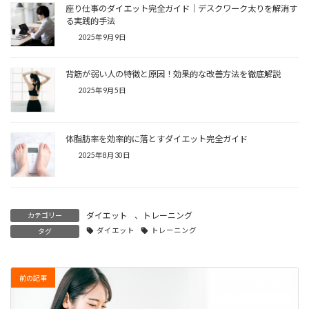
座り仕事のダイエット完全ガイド｜デスクワーク太りを解消す
る実践的手法
2025年9月9日
背筋が弱い人の特徴と原因！効果的な改善方法を徹底解説
2025年9月5日
体脂肪率を効率的に落とすダイエット完全ガイド
2025年8月30日
ダイエット
、
トレーニング
カテゴリー
ダイエット
トレーニング
タグ
前の記事