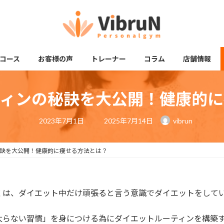
コース
お客様の声
トレーナー
コラム
店舗情報
ティンの秘訣を大公開！健康的に
最
2023年7月1日
2025年7月14日
vibrun
終
更
新
日
訣を大公開！健康的に痩せる方法とは？
時
:
くは、ダイエット中だけ頑張ると言う意識でダイエットをして
太らない習慣」を身につける為にダイエットルーティンを構築