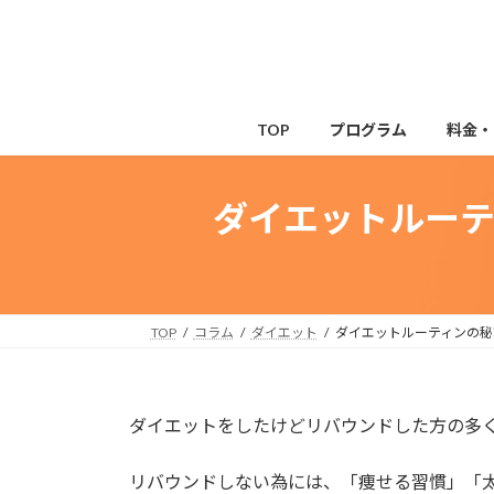
コ
ナ
ン
ビ
テ
ゲ
ン
ー
ツ
シ
TOP
プログラム
料金・
へ
ョ
ス
ン
キ
に
ダイエットルー
ッ
移
プ
動
TOP
コラム
ダイエット
ダイエットルーティンの秘
ダイエットをしたけどリバウンドした方の多
リバウンドしない為には、「痩せる習慣」「