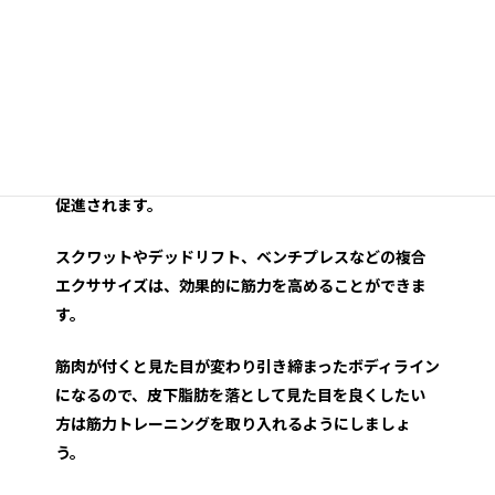
筋力トレーニングの重要性
筋力トレーニングは、筋肉量を増やし、基礎代謝を向
上させるために不可欠です。
特に大きな筋肉群（脚、背中、胸など）を中心に鍛え
ることで、全体的なカロリー消費が増え、脂肪燃焼が
促進されます。
スクワットやデッドリフト、ベンチプレスなどの複合
エクササイズは、効果的に筋力を高めることができま
す。
筋肉が付くと見た目が変わり引き締まったボディライン
になるので、皮下脂肪を落として見た目を良くしたい
方は筋力トレーニングを取り入れるようにしましょ
う。