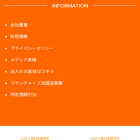
INFORMATION
会社概要
採用情報
プライバシーポリシー
メディア実績
法人のお客様はコチラ
フランチャイズ加盟店募集
特定商取引法
ア
ア
ア
イ
イ
イ
コ
コ
コ
ン
ン
ン
リ
リ
リ
ン
ン
ン
ク
ク
ク
Copyright © 【公式】パーソナルジムVIBRUN All Rights Reserved.
LINEで無料体験予約
WEBで無料体験予約