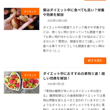
栗はダイエット中に食べても良い？栄養
ダイエット
や効果を解説
2023年10月10日
ダイエット中の間食でスナック菓子や洋菓子な
どは、良くない物と分かっていても間食で食べ
ても良い物が分からないと言うお悩みはござい
ませんか？ 理想は、間食を控えて3食しっかり
食べる事ですがどうしても間食を食べたい時は
栗やさつ […]
続きを読む
ダイエット中におすすめの果物３選！嬉
ダイエット
しい効果を解説！
2023年7月1日
『果物は糖質が多いからダイエット中は控え
る』 糖質制限などの食事制限ダイエットでは果
物は摂取を控えるべきと言われていますが この
ようなダイエット・ボディメイクをする方に果
物は、おすすめな食材です。 そこで今回は、果