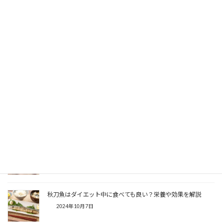
肉嫌いでもダイエットできる！タンパク質の摂り方と痩せるコ
ツを徹底解説
2026年6月16日
ストレスと食欲の深い関係とは？食べ過ぎ・食欲不振の原因と
効果的な対策法
2025年8月24日
ローソンのダイエットにおすすめメニュー！コンビニ食で痩せ
る選び方を解説
2025年8月16日
糖質制限ダイエットで失敗？成功しない理由と正しいやり方を
徹底解説！
2025年3月13日
秋刀魚はダイエット中に食べても良い？栄養や効果を解説
2024年10月7日