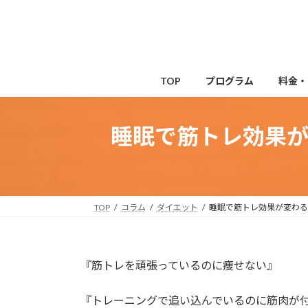
コ
ナ
ン
ビ
テ
ゲ
ン
ー
ツ
シ
TOP
プログラム
料金・
へ
ョ
ス
ン
キ
に
睡眠で筋トレ効果
ッ
移
プ
動
TOP
コラム
ダイエット
睡眠で筋トレ効果が変わる
『筋トレを頑張っているのに痩せない』
『トレーニングで追い込んでいるのに筋肉が