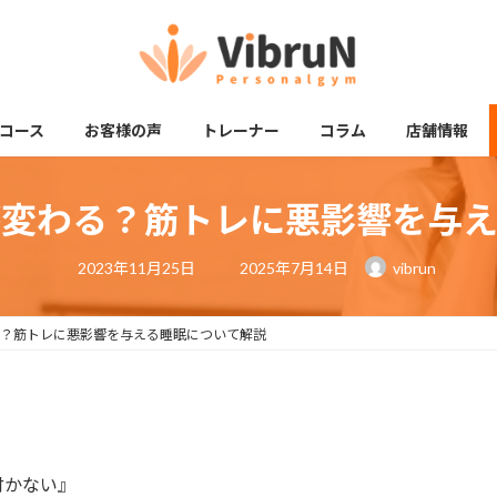
コース
お客様の声
トレーナー
コラム
店舗情報
が変わる？筋トレに悪影響を与え
最
2023年11月25日
2025年7月14日
vibrun
終
更
新
日
？筋トレに悪影響を与える睡眠について解説
時
:
付かない』