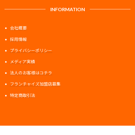
INFORMATION
会社概要
採用情報
プライバシーポリシー
メディア実績
法人のお客様はコチラ
フランチャイズ加盟店募集
特定商取引法
ア
ア
ア
イ
イ
イ
コ
コ
コ
ン
ン
ン
リ
リ
リ
ン
ン
ン
ク
ク
ク
Copyright © 【公式】パーソナルジムVIBRUN All Rights Reserved.