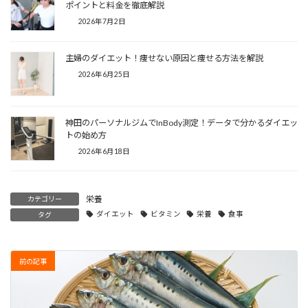
ポイントと料金を徹底解説
2026年7月2日
主婦のダイエット！痩せない原因と痩せる方法を解説
2026年6月25日
神田のパーソナルジムでInBody測定！データで分かるダイエッ
トの始め方
2026年6月18日
栄養
カテゴリー
ダイエット
ビタミン
栄養
食事
タグ
前の記事